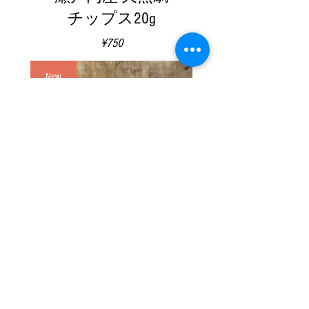
チップス20g
価
¥750
格
New
瀬戸内産 天然鯛