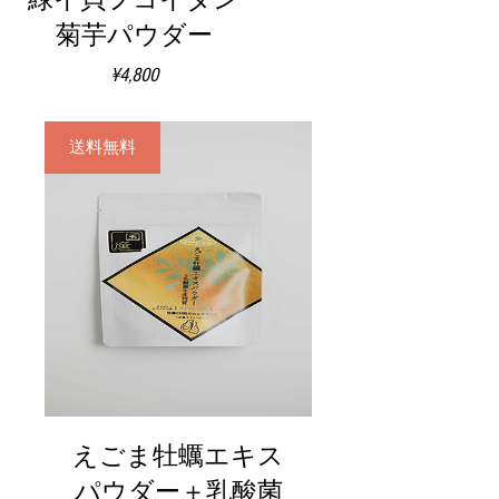
緑イ貝フコイダン
菊芋パウダー
価
¥4,800
格
送料無料
えごま牡蠣エキス
パウダー＋乳酸菌