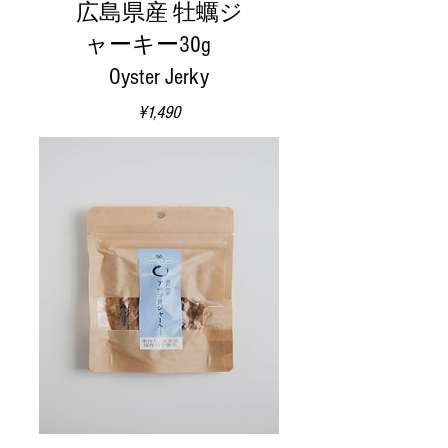
広島県産 牡蠣ジ
ャーキー30g
Oyster Jerky
価
¥1,490
格