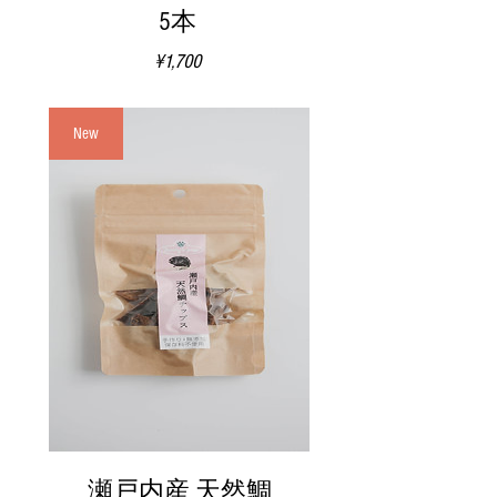
5本
価
¥1,700
格
New
瀬戸内産 天然鯛