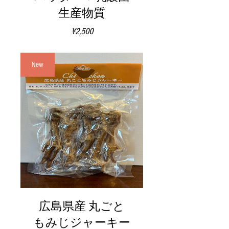
生産物質
価
¥2,500
格
New
広島県産 丸ごと
もみじジャーキー