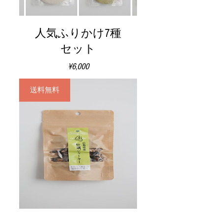
人気ふりかけ7種
セット
価
¥6,000
格
送料無料