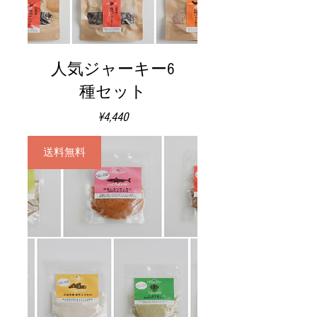
人気ジャーキー6
種セット
価
¥4,440
格
送料無料