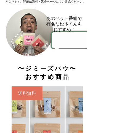
となります。
​詳細は送料・返金ページにてご確認ください。
あのペット番組で
有名な松本くんも
おすすめ！
〜ジミーズパウ〜
おすすめ商品
送料無料