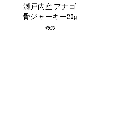
瀬戸内産 アナゴ
骨ジャーキー20g
価
¥690
格