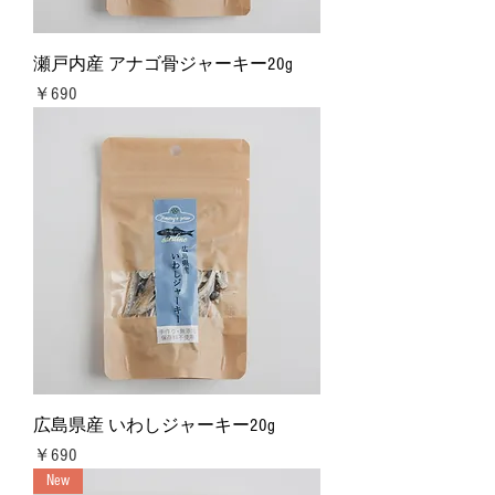
瀬戸内産 アナゴ骨ジャーキー20g
価格
￥690
広島県産 いわしジャーキー20g
価格
￥690
New