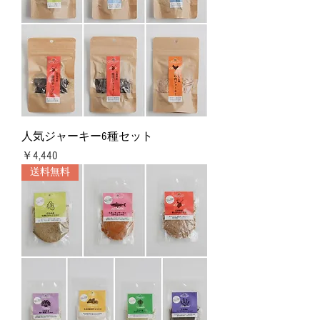
人気ジャーキー6種セット
価格
￥4,440
送料無料