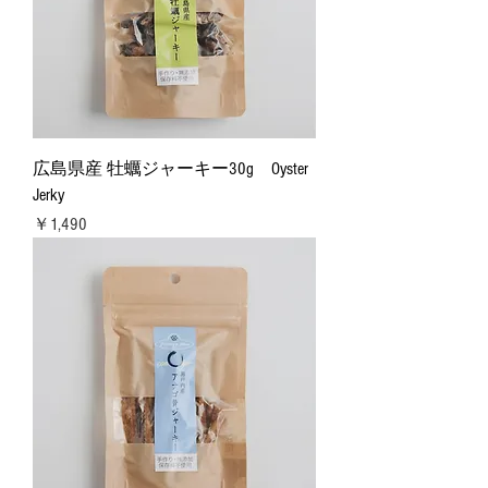
広島県産 牡蠣ジャーキー30g Oyster
Jerky
価格
￥1,490