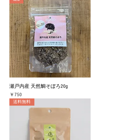
瀬戸内産 天然鯛そぼろ20g
価格
￥750
送料無料