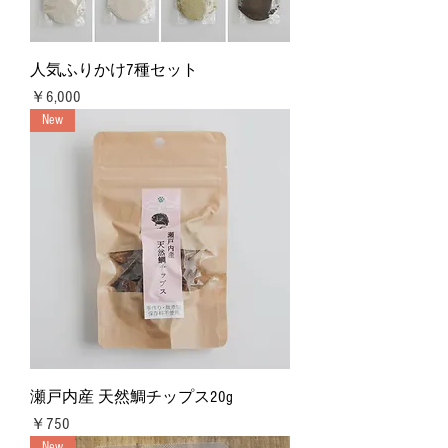
人気ふりかけ7種セット
価格
￥6,000
New
瀬戸内産 天然鯛チップス20g
価格
￥750
New