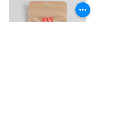
広島県産 鹿肉ジャーキー30g
価格
￥750
New