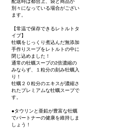
配送時は都合上、袋と商品が
別々になっている場合がござい
ます。
【常温で保存できるレトルトタ
イプ】
牡蠣をじっくり煮込んだ無添加
手作りスープをレトルトの中に
閉じ込めました！
通常の牡蠣スープの2倍濃縮の
みならず、１粒分の刻み牡蠣入
り！
牡蠣２０粒分のエキスが濃縮さ
れたプレミアムな牡蠣スープで
す。
●タウリンと亜鉛が豊富な牡蠣
でパートナーの健康を維持しま
しょう！