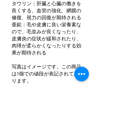
タウリン：肝臓と心臓の働きを
良くする、血管の強化、網膜の
修復、視力の回復が期待される
亜鉛：毛や皮膚に良い栄養素な
ので、毛並みが良くなったり、
皮膚炎の症状が緩和されたり、
肉球が柔らかくなったりする効
果が期待される
写真はイメージです。この商品
は1個での値段が表記されてお
ります。
Jimmy's Paw ジミーズパウ 広島
県産 プレミアム牡蠣100%スー
プ 80g ご褒美 おやつ 犬 猫 スー
プ 牡蠣 無添加 ドッグフード ド
ックフード 犬のご飯 キャット
フード ペットフード ウェット