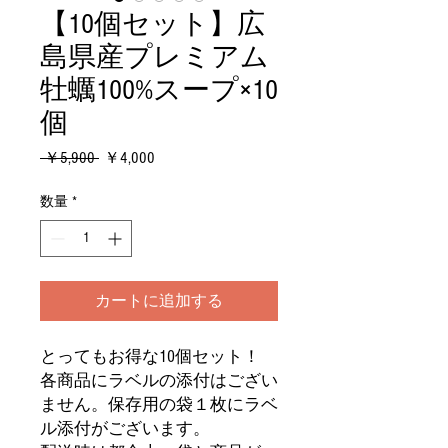
【10個セット】広
島県産プレミアム
牡蠣100%スープ×10
個
通
セ
 ￥5,900 
￥4,000
常
ー
価
ル
数量
*
格
価
格
カートに追加する
とってもお得な10個セット！
各商品にラベルの添付はござい
ません。保存用の袋１枚にラベ
ル添付がございます。