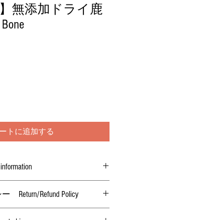
】無添加ドライ鹿
 Bone
ートに追加する
ormation
urn/Refund Policy
（骨の大きさや本数にはばらつきがあり
つ未開封・未解凍の場合のみ返金致
島）