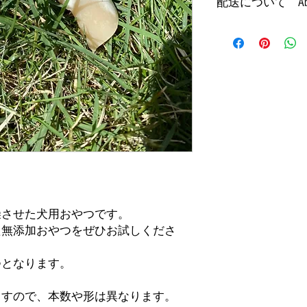
配送について About
します。商品をご返
●保存方法 ：要冷凍
ていただいた後の返
●賞味期限 ：ご購入
【店頭受け取り可能
い。返品手数料を販
に記載）
（要予約）
かかる配送料（冷凍
※店頭販売のみはし
ます。
・この商品は栄養補
受け取りのみ店頭で
さい。
をご選択ください。
We will refund only within
・骨が鋭利になるこ
弊社は冷凍配送品と
Please note that you will b
の届くところでお与
が、冷凍配送品と通
and confirmed that there a
・中型犬〜大型犬用
た場合は全て冷凍配
charged. Customers are res
は与えないでくださ
す。
flights) for returns.
・体に合わないこと
には少量でお試しく
[Available at the store] Fr
・食べすぎると便が
(reservation required)
・万が一体質に合わ
・保存料不使用です
燥させた犬用おやつです。
*Not sold over the counter.
・骨に白色や茶色の
た無添加おやつをぜひお試しくださ
at the store. Please select
品質に問題ございま
・天然食材をを使用
つとなります。
色、匂い等は多少の
ますので、本数や形は異なります。
●Ingredient: Deer Bone