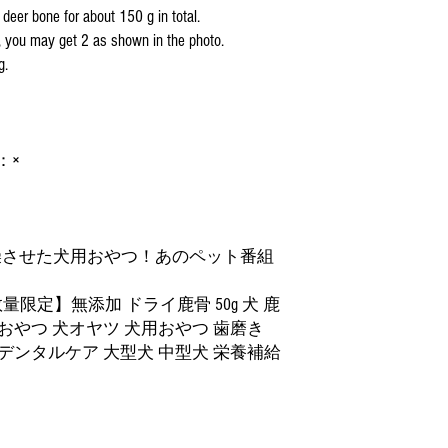
deer bone for about 150 g in total.
, you may get 2 as shown in the photo.
g.
g)：×
燥させた犬用おやつ！あのペット番組
 【数量限定】無添加 ドライ鹿骨 50g 犬 鹿
犬おやつ 犬オヤツ 犬用おやつ 歯磨き
 デンタルケア 大型犬 中型犬 栄養補給