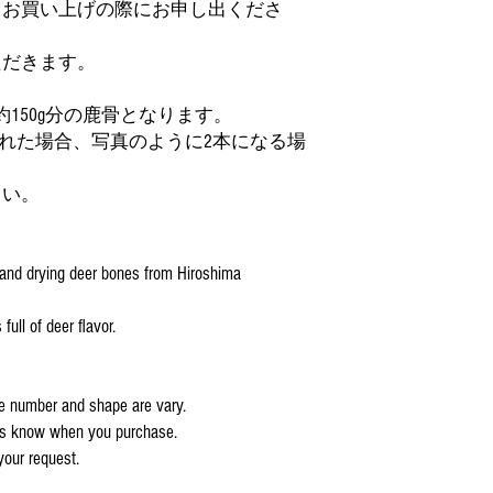
●Weight:About 50g (The si
、お買い上げの際にお申し出くださ
●Product of Japan (Hirosh
●Storage: Keep Frozen
ただきます。
●Best before: 2months
150g分の鹿骨となります。
・This product is a dietar
入された場合、写真のように2本になる場
eyes on their pets when pro
provide small amount for the
your pet’s physical condi
さい。
stool. ・Please do not use th
physical condition.・Store 
after opening. ・White or b
and drying deer bones from Hiroshima
problem in quality as these 
handmade product using nat
full of deer flavor.
may vary slightly.
the number and shape are vary.
 us know when you purchase.
our request.