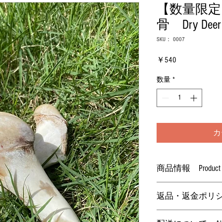
【数量限定
骨 Dry Deer
SKU： 0007
価
￥540
格
数量
*
カ
商品情報 Product inf
●原材料 ：鹿骨
返品・返金ポリシー Ret
●内容量 ：約50g
ます。）
購入から7日以内か
●原産国 ：日本（広