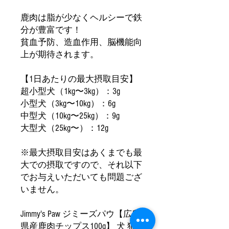
鹿肉は脂が少なくヘルシーで鉄
分が豊富です！
貧血予防、造血作用、脳機能向
上が期待されます。
【1日あたりの最大摂取目安】
超小型犬（1kg〜3kg）：3g
小型犬（3kg〜10kg）：6g
中型犬（10kg〜25kg）：9g
大型犬（25kg〜）：12g
※最大摂取目安はあくまでも最
大での摂取ですので、それ以下
でお与えいただいても問題ござ
いません。
Jimmy's Paw ジミーズパウ【広島
県産鹿肉チップス100g】 犬 猫