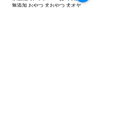
無添加 おやつ 犬おやつ 犬オヤ
ツ 犬用おやつ 犬のおやつ 猫の
おやつ ネコのおやつ ネコおや
つ 猫用おやつ ジャーキー 鉄分
栄養補給 ご褒美 ギフト プレゼ
ント子犬 子猫 成犬 成猫 シニア
犬 シニア猫 贈り物
商品情報 Product information
●原材料 ：鹿
返品・返金ポリシー
●内容量 ：100g
Return/Refund Policy
●原産国 ：日本（広島）
●保存方法 ：常温（高温多湿を避け保
購入から7日以内かつ未開封・未解凍
存してください。）
配送について About ships
の場合のみ返金致します。商品をご返
●賞味期限 ：ご購入後、約3ヶ月（正
送いただき、問題がないか確認させて
確には商品の枠外に記載）
【店頭受け取り可能】店頭受け取りの
いただいた後の返金となりますので、
場合は送料無料（要予約）
ご了承ください。返品手数料を販売価
・この商品は栄養補助食です。おやつ
※店頭販売のみはしておりません。
格の10%頂戴致します。返品にかかる