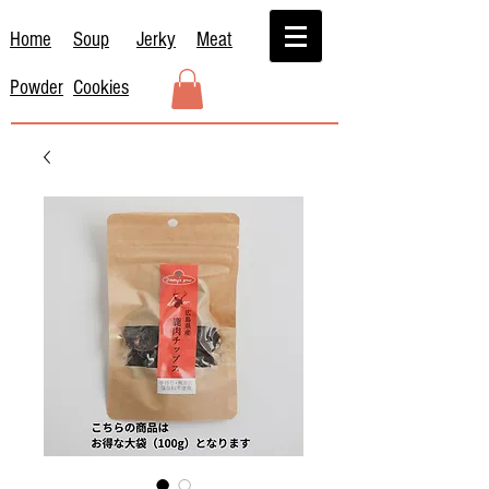
Home
Soup
Jerky
Meat
Powder
Cookies