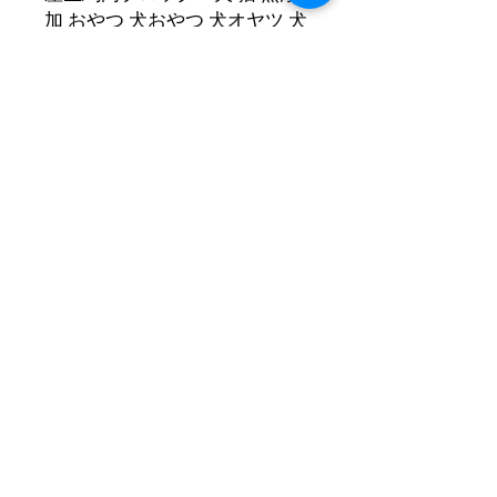
加 おやつ 犬おやつ 犬オヤツ 犬
用おやつ 犬のおやつ 猫のおや
つ ネコのおやつ ネコおやつ 猫
用おやつ 生肉 鹿肉 栄養補給
ご褒美 ギフト プレゼント 子犬
子猫 成犬 成猫 シニア犬 シニア
猫 贈り物 ジビエ
商品情報 Product information
●原材料 ：鹿肉
返品・返金ポリシー
●内容量 ：1kg
Return/Refund Policy
●原産国 ：日本（広島）
●保存方法 ：冷凍
購入から7日以内かつ未開封・未解凍
●賞味期限 ：ご購入後、約3ヶ月（正
配送について About ships
の場合のみ返金致します。商品をご返
確には商品の枠外に記載）
送いただき、問題がないか確認させて
【店頭受け取り可能】店頭受け取りの
いただいた後の返金となりますので、
・この商品は栄養補助食です。
場合は送料無料（要予約）
ご了承ください。返品手数料を販売価
・必ず飼い主の目の届くところでお与
※店頭販売のみはしておりません。
格の10%頂戴致します。返品にかかる