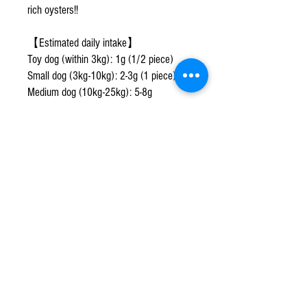
rich oysters!!
【Estimated daily intake】
Toy dog (within 3kg): 1g (1/2 piece)
Small dog (3kg-10kg): 2-3g (1 piece)
Medium dog (10kg-25kg): 5-8g
(2pieces)
Large dog(25kg～): 10g (3-5 pieces)
牡蠣を丸ごとジャーキーにしま
した！あのペット番組の松本く
んもおすすめ！
子犬 子猫 成犬 成猫 シニア犬
シニア猫
Jimmy's Paw ジミーズパウ【広島
県産牡蠣ジャーキー30g】 犬 猫
無添加 おやつ 犬おやつ 犬オヤ
ツ 犬用おやつ 犬のおやつ 猫の
おやつ ネコのおやつ ネコおや