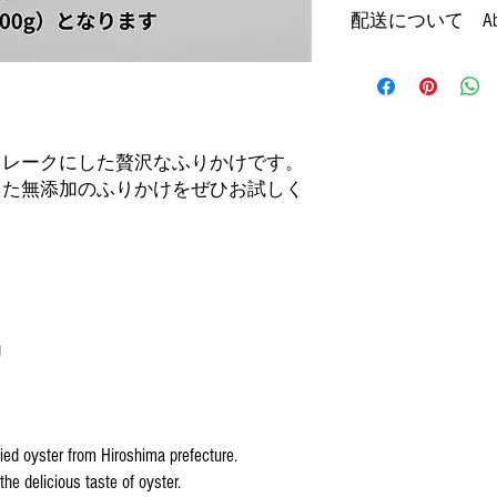
●保存方法 ：常温
配送について About
します。商品をご返
い。）
ていただいた後の返
●賞味期限 ：ご購入
【店頭受け取り可能
い。返品手数料を販
記載）
（要予約）
かかる配送料（冷凍
※店頭販売のみはし
ます。
・この商品は栄養補
受け取りのみ店頭で
してお使いください
をご選択ください。
フレークにした贅沢なふりかけです。
We will refund only within
・子犬には与えない
弊社は冷凍配送品と
Please note that you will b
した無添加のふりかけをぜひお試しく
・体に合わないこと
が、冷凍配送品と通
and confirmed that there a
には少量でお試しく
た場合は全て冷凍配
charged. Customers are res
・食べすぎると便が
す。
flights) for returns.
・万が一体質に合わ
・保存料不使用です
[Available at the store] Fr
めにお使いください
(reservation required)
・天然食材をを使用
g
色、匂い等は多少の
*Not sold over the counter.
at the store. Please select
●Ingredient: Oyster
●Weight:35g
●Product of Japan (Hirosh
ried oyster from Hiroshima prefecture.
●Storage: Room temperatu
the delicious taste of oyster.
●Best before: 2months