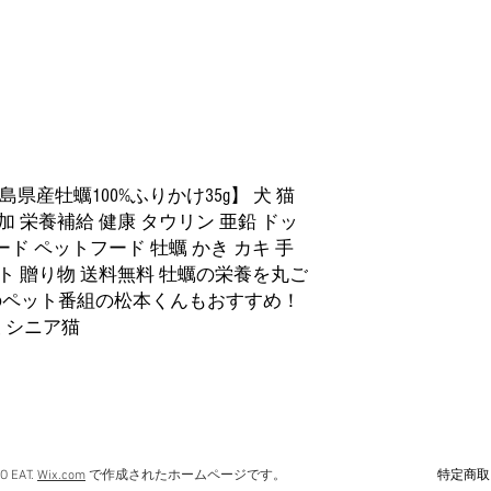
・This product is a dietar
eyes on their pets when pro
provide small amount for the
your pet’s physical condi
stool. ・Please do not use th
physical condition.・Store 
after opening. ・White or b
【広島県産牡蠣100%ふりかけ35g】 犬 猫
problem in quality as these 
加 栄養補給 健康 タウリン 亜鉛 ドッ
handmade product using nat
ド ペットフード 牡蠣 かき カキ 手
may vary slightly.
ント 贈り物 送料無料 牡蠣の栄養を丸ご
のペット番組の松本くんもおすすめ！
犬 シニア猫
特定商取
O EAT.
Wix.com
で作成されたホームページです。