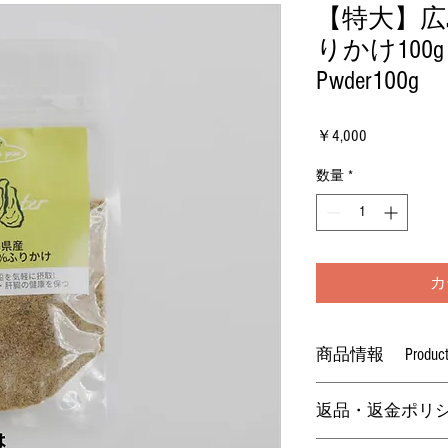
【特大】広島
りかけ100g 1
Pwder100g
価
￥4,000
格
数量
*
カ
商品情報 Product in
●原材料 ：牡蠣
返品・返金ポリシー Ret
●内容量 ：100g
●原産国 ：日本（広
購入から7日以内か