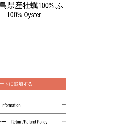
県産牡蠣100% ふ
00% Oyster
ートに追加する
formation
urn/Refund Policy
島）
つ未開封・未解凍の場合のみ返金致