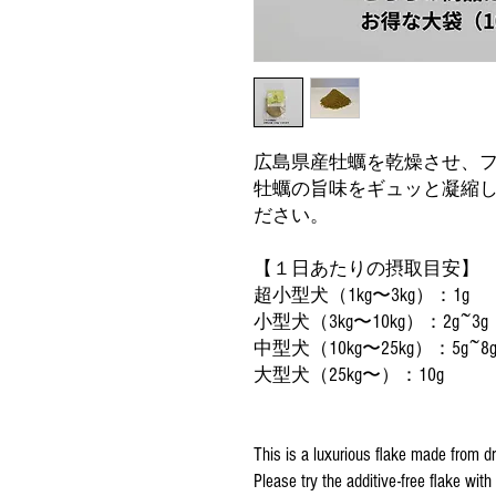
広島県産牡蠣を乾燥させ、
牡蠣の旨味をギュッと凝縮
ださい。
【１日あたりの摂取目安】
超小型犬（1kg〜3kg）：1g
小型犬（3kg〜10kg）：2g~3g
中型犬（10kg〜25kg）：5g~8
大型犬（25kg〜）：10g
This is a luxurious flake made from d
Please try the additive-free flake with 