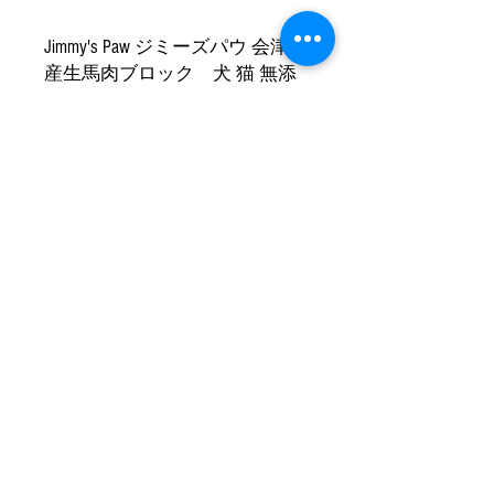
Jimmy's Paw ジミーズパウ 会津
産生馬肉ブロック 犬 猫 無添
加 おやつ 犬おやつ 犬オヤツ 犬
用おやつ 犬のおやつ 猫のおや
つ ネコのおやつ ネコおやつ 猫
用おやつ 生肉 馬肉 栄養補給
ご褒美 ギフト プレゼント 子犬
子猫 成犬 成猫 シニア犬 シニア
猫 贈り物
商品情報 Product information
●原材料 ：馬肉
返品・返金ポリシー
●内容量 ：1kg
Return/Refund Policy
●原産国 ：日本
●保存方法 ：冷凍
購入から7日以内かつ未開封・未解凍
●賞味期限 ：ご購入後、約3ヶ月（正
配送について About ships
の場合のみ返金致します。商品をご返
確には商品の枠外に記載）