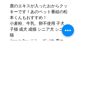
鹿のエキスが入ったおからクッ
キーです！あのペット番組の松
本くんもおすすめ！
小麦粉、牛乳、卵不使用 子犬
子猫 成犬 成猫 シニア犬 シニア
猫
Jimmy's Paw ジミーズパウ 鹿エ
キス入り おからクッキー（グ
ルテンフリー） 25g 犬 猫 無添
加 おやつ 犬おやつ 犬用おやつ
犬オヤツ 犬のおやつ 猫のおや
つ ネコのおやつ ネコおやつ 猫
用おやつ 鹿 クッキー アレルギ
ー 栄養補給 健康 ご褒美 ギフト
プレゼント 贈り物
商品情報 Product information