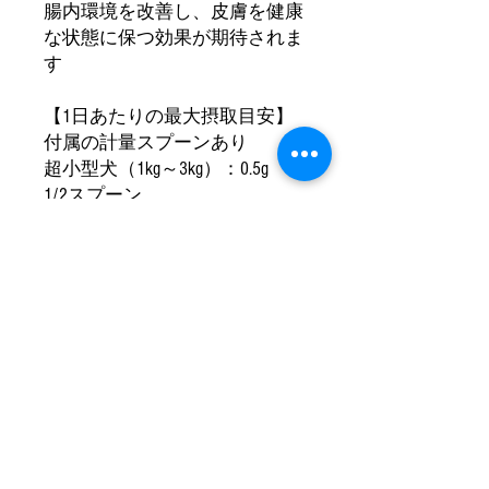
腸内環境を改善し、皮膚を健康
な状態に保つ効果が期待されま
す
【1日あたりの最大摂取目安】
付属の計量スプーンあり
超小型犬（1kg～3kg）：0.5g
1/2スプーン
小型犬（3kg～10kg）：1g 1ス
プーン
中型・大型犬（10kg～）：2g
2スプーン
Jimmy's Paw ジミーズパウ【えご
ま牡蠣エキスパウダー＋乳酸菌
生産物質】30g 犬 猫 ペット用
パウダー 粉末 無添加 栄養補給