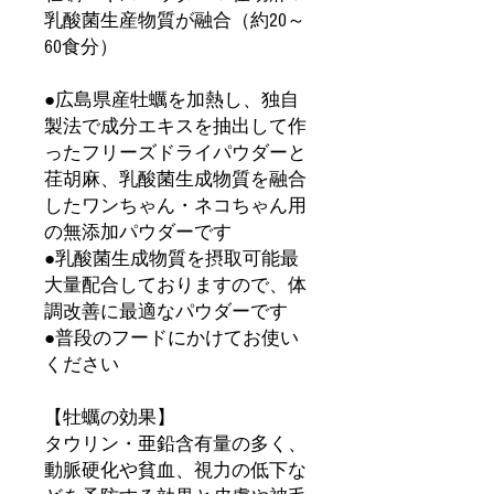
乳酸菌生産物質が融合（約20～
60食分）
●広島県産牡蠣を加熱し、独自
製法で成分エキスを抽出して作
ったフリーズドライパウダーと
荏胡麻、乳酸菌生成物質を融合
したワンちゃん・ネコちゃん用
の無添加パウダーです
●乳酸菌生成物質を摂取可能最
大量配合しておりますので、体
調改善に最適なパウダーです
●普段のフードにかけてお使い
ください
【牡蠣の効果】
タウリン・亜鉛含有量の多く、
動脈硬化や貧血、視力の低下な