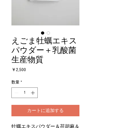
えごま牡蠣エキス
パウダー＋乳酸菌
生産物質
価
￥2,500
格
数量
*
カートに追加する
牡蠣エキスパウダー＆荏胡麻＆