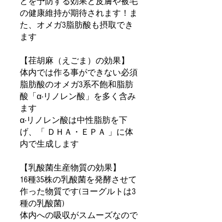
どを予防する効果と皮膚や被毛
の健康維持が期待されます！ま
た、オメガ3脂肪酸も摂取でき
ます
【荏胡麻（えごま）の効果】
体内では作る事ができない必須
脂肪酸のオメガ3系不飽和脂肪
酸「α-リノレン酸」を多く含み
ます
α-リノレン酸は中性脂肪を下
げ、「 ＤＨＡ・ＥＰＡ 」に体
内で生成します
【乳酸菌生産物質の効果】
16種35株の乳酸菌を発酵させて
作った物質です(ヨーグルトは3
種の乳酸菌)
体内への吸収がスムーズなので