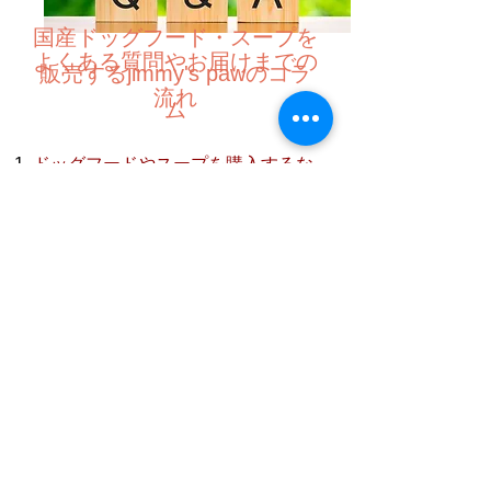
国産ドッグフード・スープを
よくある質問やお届けまでの
販売するjimmy's pawのコラ
流れ
ム
ドッグフードやスープを購入するな
ら！通販でおすすめのスープ！ワン
ちゃんの栄養について
ドッグフードやスープを販売！健康
を気にするなら国産のスープがおす
すめ！国産ドッグフードの選び方と
Q
：注文してからどのくらいで
は？
届きますか？
手作りドッグフードなら通販での購
A
：jimmy’s pawの商品は、ご注文を
入がおすすめ！ドッグフードの種類
承ってから製造いたしますので、注
や栄養管理の方法について！
文日より3～5日後に発送となりま
通販で手作りドッグフードを購入し
す。商品が1週間以上経っても届か
よう！国産のクッキーやジャーキー